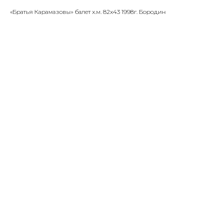
«Братья Карамазовы» балет х.м. 82х43 1998г. Бородин