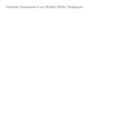
Никола Паганини II х.м. 80х60 2004г. Бородин