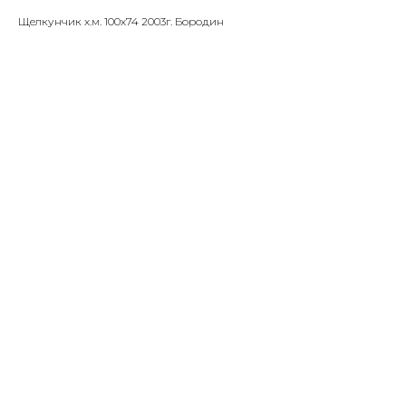
Щелкунчик х.м. 100х74 2003г. Бородин