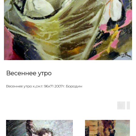
Весеннее утро
Весеннее утро х.,см.т. 96х71 2007г. Бородин