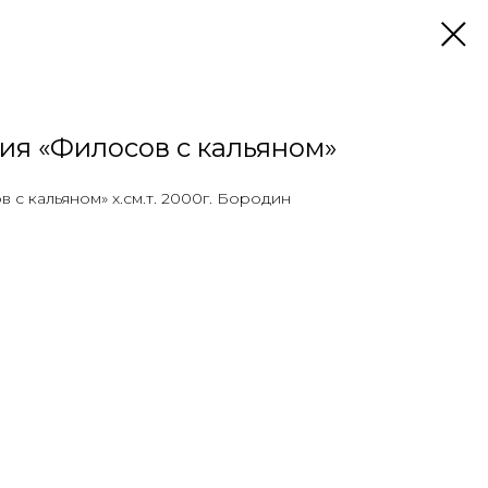
ия «Филосов с кальяном»
 с кальяном» х.см.т. 2000г. Бородин