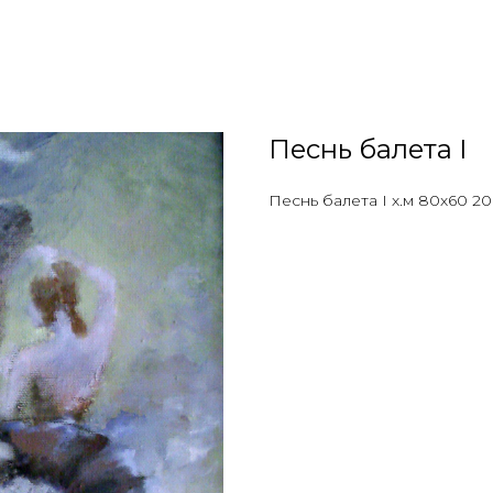
Песнь балета I
Песнь балета I х.м 80х60 2